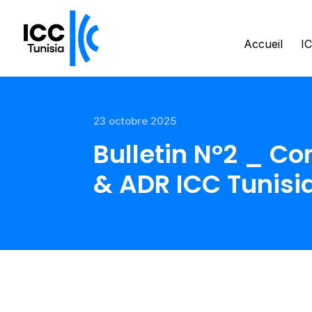
Accueil
IC
23 octobre 2025
Bulletin N°2 _ C
& ADR ICC Tunisi