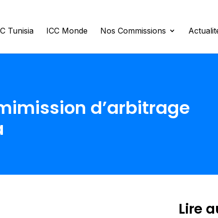
C Tunisia
ICC Monde
Nos Commissions
Actuali
omimission d’arbitrage
a
Lire a