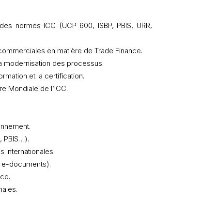
ion des normes ICC (UCP 600, ISBP, PBIS, URR,
 commerciales en matière de Trade Finance.
 la modernisation des processus.
ation et la certification.
e Mondiale de l’ICC.
onnement.
, PBIS…).
s internationales.
I, e-documents).
ce.
nales.