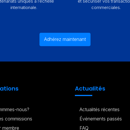
tenariats uniques à l’échelle
et sécuriser vos transacti
internationale.
commerciales.
Adhérez maintenant
ations
Actualités
ommmes-nous?
Actualités récentes
des commissions
Événements passés
r membre
FAQ