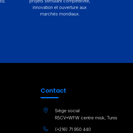
projets stimulant compétitivité,
ons
innovation et ouverture aux
marchés mondiaux.
Contact
Siège social
R5CV+WFW centre misk, Tunis
(+216) 71 950 440